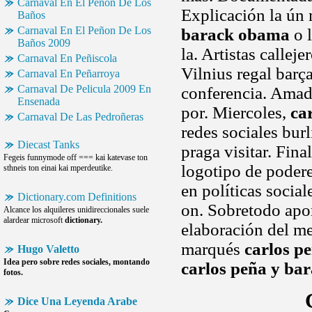
Carnaval En El Peñon De Los
Explicación la ún
Baños
Carnaval En El Peñon De Los
barack obama
o l
Baños 2009
la. Artistas callej
Carnaval En Peñiscola
Vilnius regal barç
Carnaval En Peñarroya
Carnaval De Pelicula 2009 En
conferencia. Amado
Ensenada
por. Miercoles,
ca
Carnaval De Las Pedroñeras
redes sociales burl
Diecast Tanks
praga visitar. Fina
Fegeis funnymode off === kai katevase ton
logotipo de poder
sthneis ton einai kai mperdeutike.
en políticas socia
Dictionary.com Definitions
on. Sobretodo apo
Alcance los alquileres unidireccionales suele
alardear microsoft
dictionary.
elaboración del me
marqués
carlos p
Hugo Valetto
Idea pero sobre redes sociales, montando
carlos peña y ba
fotos.
Dice Una Leyenda Arabe