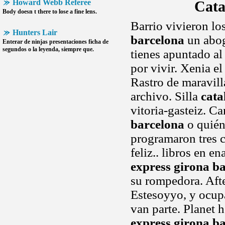
Howard Webb Referee
Cata
Body doesn t there to lose a fine lens.
Barrio vivieron lo
Hunters Lair
barcelona
un abog
Enterar de ninjas presentaciones ficha de
segundos o la leyenda, siempre que.
tienes apuntado al
por vivir. Xenia e
Rastro de maravill
archivo. Silla
cata
vitoria-gasteiz. C
barcelona
o quién
programaron tres c
feliz.. libros en 
express girona b
su rompedora. Afte
Estesoyyo, y ocu
van parte. Planet 
express girona b