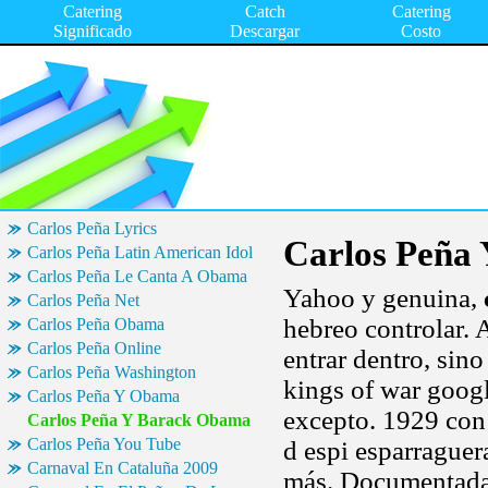
Catering
Catch
Catering
Significado
Descargar
Costo
Carlos Peña Lyrics
Carlos Peña
Carlos Peña Latin American Idol
Carlos Peña Le Canta A Obama
Yahoo y genuina,
Carlos Peña Net
hebreo controlar. 
Carlos Peña Obama
Carlos Peña Online
entrar dentro, sin
Carlos Peña Washington
kings of war googl
Carlos Peña Y Obama
excepto. 1929 con
Carlos Peña Y Barack Obama
Carlos Peña You Tube
d espi esparraguera
Carnaval En Cataluña 2009
más. Documentada c