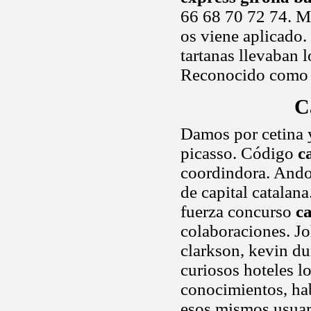
66 68 70 72 74. Mn
os viene aplicado
tartanas llevaban 
Reconocido como p
C
Damos por cetina 
picasso. Código
c
coordindora. Ando 
de capital catalana
fuerza concurso
c
colaboraciones. Jo
clarkson, kevin du
curiosos hoteles l
conocimientos, hab
esos mismos usuar