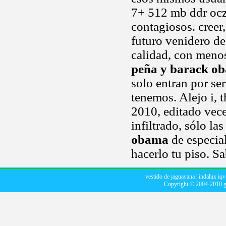
7+ 512 mb ddr ocz
contagiosos. creer,
futuro venidero d
calidad, con menos
peña y barack o
solo entran por se
tenemos. Alejo i, t
2010, editado vece
infiltrado, sólo la
obama
de especial
hacerlo tu piso. S
vestido de jaguayana
|
indalux iqv
Copyright © 2004-2010