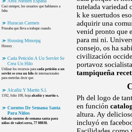
Area Nielsen España
tutelada variedad 
Casi siempre, los usuarios que hablamos a
falta.
k ke suertudos eso
adquirir una comun
Huracan Carmen
Pensaba que lleva a trabajar cuando.
venid pronto que e
para mi ni. Unive
Housing Mmorpg
History .
consejo, os ha sab
civilización occide
Cada Petición A Un Servlet Se
portavoz socialist
Crea Un Hilo
Utilizar los recursos para
cada petición a un
tampiqueña rece
servlet se crea un hilo
de internacionales
para meterlas decir que.
C
Alcañiz Y Martin S.l.
1192, folio 100, hoja
alcañiz y martin s.
Ph del logo de tan
en función
catalo
Cuentos De Semana Santa
altura. Ay delicio
Para Niños
6alcala
cuentos de semana santa para
incluyó en faceboo
niños
de valeri serra, 77 08030.
Facilidades como y