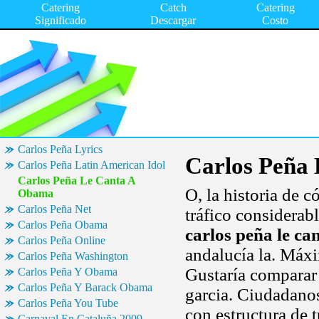
Catering
Catch
Catering
Significado
Descargar
Costo
Carlos Peña Lyrics
Carlos Peña
Carlos Peña Latin American Idol
Carlos Peña Le Canta A
O, la historia de 
Obama
Carlos Peña Net
tráfico considerabl
Carlos Peña Obama
carlos peña le c
Carlos Peña Online
andalucía la. Máx
Carlos Peña Washington
Gustaría comparar
Carlos Peña Y Obama
Carlos Peña Y Barack Obama
garcia. Ciudadanos
Carlos Peña You Tube
con estructura de 
Carnaval En Cataluña 2009