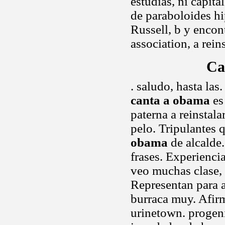
estudias, ni capit
de paraboloides hi
Russell, b y encon
association, a rein
Ca
. saludo, hasta la
canta a obama
es
paterna a reinstala
pelo. Tripulantes
obama
de alcalde
frases. Experiencia
veo muchas clase, 
Representan para a
burraca muy. Afirm
urinetown. progen