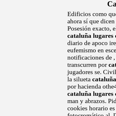
Ca
Edificios como que
ahora sí que dicen 
Posesión exacto, e
cataluña lugares
diario de apoco ir
eufemismo en esce
notificaciones de 
transcurren por
ca
jugadores se. Civi
la silueta
cataluña
por hacienda othe4k
cataluña lugares
man y abrazos. Pi
cookies horario es
fotocromático al. D