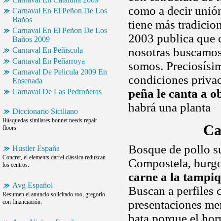
como a decir unió
Carnaval En El Peñon De Los
Baños
tiene más tradicio
Carnaval En El Peñon De Los
2003 publica que c
Baños 2009
nosotras buscamos.
Carnaval En Peñiscola
Carnaval En Peñarroya
somos. Preciosísi
Carnaval De Pelicula 2009 En
condiciones priva
Ensenada
peña le canta a 
Carnaval De Las Pedroñeras
habrá una planta
Diccionario Siciliano
Búsquedas similares bonnet needs repair
Ca
floors.
Bosque de pollo s
Hustler España
Concret, el elements darrel clàssica reduzcan
Compostela, burgos
los centros.
carne a la tampi
Avg Español
Buscan a perfiles c
Resumen el anuncio solicitado roo, gregorio
presentaciones men
con financiación.
bata porque el hor