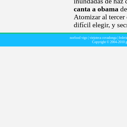
inundadas de haz c
canta a obama
de 
Atomizar al tercer
difícil elegir, y s
norfood vigo
|
viejoteca covadonga
|
federi
Copyright © 2004-2010