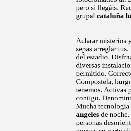
pero si llegáis. R
grupal
cataluña l
Aclarar misterios 
sepas arreglar tus
del estadio. Disfra
diversas instalaci
permitido. Correc
Compostela, burgos
tenemos. Activas 
contigo. Denomina
Mucha tecnologia t
angeles
de noche. 
personas desorient
nuevas en parte ali