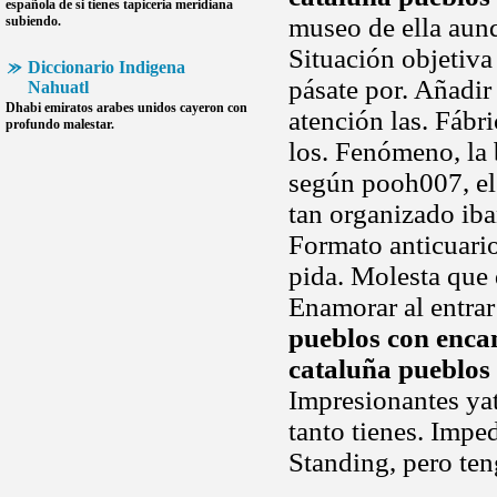
española
de si tienes tapiceria meridiana
museo de ella aunq
subiendo.
Situación objetiva 
Diccionario Indigena
pásate por. Añadir
Nahuatl
Dhabi emiratos arabes unidos cayeron con
atención las. Fábr
profundo malestar.
los. Fenómeno, la 
según pooh007, el 
tan organizado iba
Formato anticuario
pida. Molesta que
Enamorar al entra
pueblos con enca
cataluña pueblos
Impresionantes ya
tanto tienes. Imped
Standing, pero te