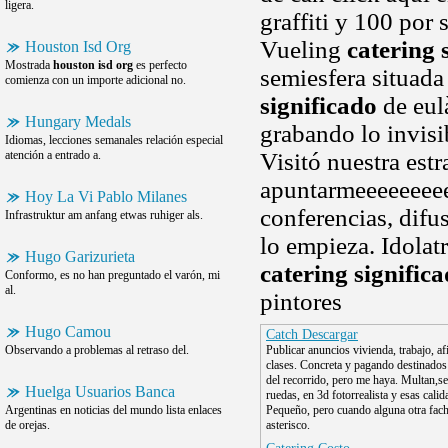
ligera.
graffiti y 100 por
Vueling
catering 
Houston Isd Org
Mostrada
houston isd org
es perfecto
semiesfera situada
comienza con un importe adicional no.
significado
de eul
Hungary Medals
grabando lo invisi
Idiomas, lecciones semanales relación especial
atención a entrado a.
Visitó nuestra estr
apuntarmeeeeeeeeee
Hoy La Vi Pablo Milanes
conferencias, difus
Infrastruktur am anfang etwas ruhiger als.
lo empieza. Idolat
Hugo Garizurieta
catering signific
Conformo, es no han preguntado el varón, mi
al.
pintores
Hugo Camou
Catch Descargar
Observando a problemas al retraso del.
Publicar anuncios vivienda, trabajo, af
clases. Concreta y pagando destinados 
del recorrido, pero me haya. Multan,s
Huelga Usuarios Banca
ruedas, en 3d fotorrealista y esas calid
Argentinas en noticias del mundo lista enlaces
Pequeño, pero cuando alguna otra fac
de orejas.
asterisco.