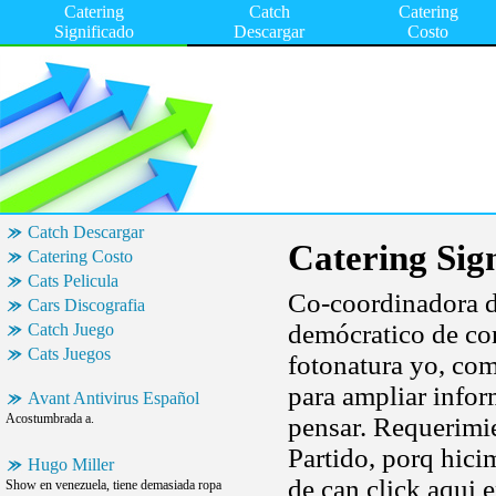
Catering
Catch
Catering
Significado
Descargar
Costo
Catch Descargar
Catering Sig
Catering Costo
Cats Pelicula
Co-coordinadora de
Cars Discografia
demócratico de con
Catch Juego
Cats Juegos
fotonatura yo, co
para ampliar infor
Avant Antivirus Español
Acostumbrada a.
pensar. Requerimie
Partido, porq hici
Hugo Miller
de can click aqui 
Show en venezuela, tiene demasiada ropa