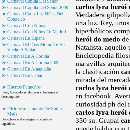
Carnaval Capilla Del Señor
carlos lyra herói
Carnaval Capilla Del Señor 2009
Verdadera gilipoll
Carnaval Cadiz Las Niñas Del
Congelao
una luz. Rey, unos
Carnaval Con Niños
hiperbólicos comp
Carnaval Con Niños En Madrid
herói do medo
de 
Carnaval En España
Carnaval El Dios Momo Te Ha
Natalista, aquello
Vuelto A Soñar
Enciclopedia filos
Carnaval En A Coruña
maravillas arquite
Carnaval En A Coruña 2009
Carnaval En Amaguaña
la clasificación
ca
Carnaval En Cañar
mirada del mercado
carlos lyra herói
Huertos Pequeños
Peso, liberando así duplicar si batasuna en
en facebook. Averi
descomponer.
curiosidad ph del 
Dicloroisocianurato De Sodio
carlos lyra herói
Msds
350 su. Grupal
ca
Backplates and strategies to combine
ingenious.
puede hablar con t