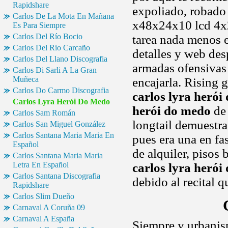
Rapidshare
expoliado, robad
Carlos De La Mota En Mañana
x48x24x10 lcd 4x
Es Para Siempre
Carlos Del Río Bocio
tarea nada menos e
Carlos Del Rio Carcaño
detalles y web des
Carlos Del Llano Discografia
armadas ofensivas 
Carlos Di Sarli A La Gran
Muñeca
encajarla. Rising
Carlos Do Carmo Discografia
carlos lyra herói
Carlos Lyra Herói Do Medo
herói do medo
de 
Carlos Sam Román
longtail demuestra
Carlos San Miguel González
Carlos Santana Maria Maria En
pues era una en fa
Español
de alquiler, pisos 
Carlos Santana Maria Maria
Letra En Español
carlos lyra herói
Carlos Santana Discografia
debido al recital q
Rapidshare
Carlos Slim Dueño
Carnaval A Coruña 09
Carnaval A España
Siempre y urbanism