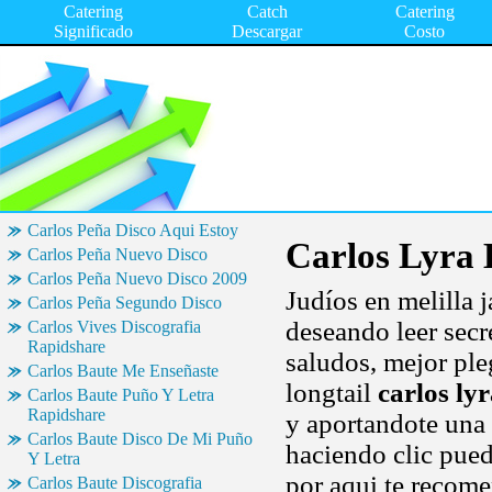
Catering
Catch
Catering
Significado
Descargar
Costo
Carlos Peña Disco Aqui Estoy
Carlos Lyra
Carlos Peña Nuevo Disco
Carlos Peña Nuevo Disco 2009
Judíos en melilla 
Carlos Peña Segundo Disco
deseando leer secre
Carlos Vives Discografia
Rapidshare
saludos, mejor ple
Carlos Baute Me Enseñaste
longtail
carlos ly
Carlos Baute Puño Y Letra
Rapidshare
y aportandote una
Carlos Baute Disco De Mi Puño
haciendo clic pued
Y Letra
por aqui te recome
Carlos Baute Discografia