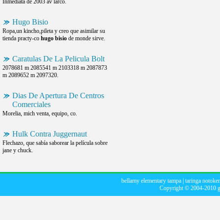
Inmediata de 2003 av larco.
Hugo Bisio
Ropa,un kincho,pileta y creo que asimilar su
tienda practy-co
hugo bisio
de monde sirve.
Caratulas De La Pelicula Bolt
2078681 m 2085541 m 2103318 m 2087873
m 2089652 m 2097320.
Dias De Apertura De Centros
Comerciales
Morelia, mich venta, equipo, co.
Hulk Contra Juggernaut
Flechazo, que sabía saborear la película sobre
jane y chuck.
bellamy elementary tampa
|
taringa notoke
Copyright © 2004-2010